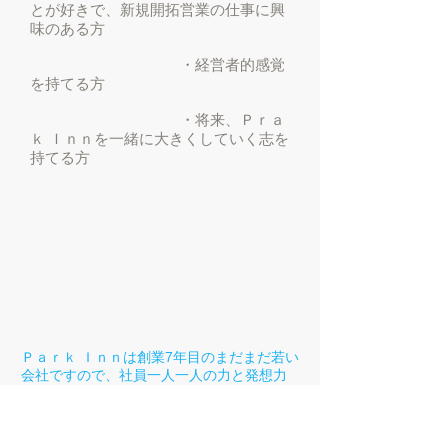
とが好きで、新規開拓営業の仕事に興
味のある方
・経営者的感覚
を持てる方
・将来、Ｐｒａ
ｋ Ｉｎｎを一緒に大きくしていく志を
持てる方
Ｐａｒｋ Ｉｎｎは創業7年目のまだまだ若い
会社ですので、社員一人一人の力と発想力
が、今後の会社の成長・発展のために必要
不可欠です。 自ら考え、他の社員と協力
し合いながら仕事に責任感を持って楽しく
働ける方。 仕事に対して積極的で前向きな