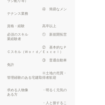
ラシ配り等）
④ 簡易なメン
テナンス業務
資格・経験 高卒以上
必須のスキル
① 新規開拓営
業経験者
② 基本的なＰ
Ｃスキル（Ｗｏｒｄ／Ｅｘｃｅｌ）
③ 普通自動車
免許
※土地の売買・
管理経験のある宅建取得者歓迎
求める人物像 ・
明るく元気の
ある方
・人と接するこ