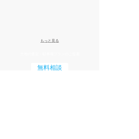
もっと見る
土地の査定・駐車場プランのご提案
無料相談
お気軽にご相談ください。
〒460‐0003
愛知県名古屋市中区錦一丁目７-４０ 第２ユアサビル６Ｆ
Park Inn
株式会社