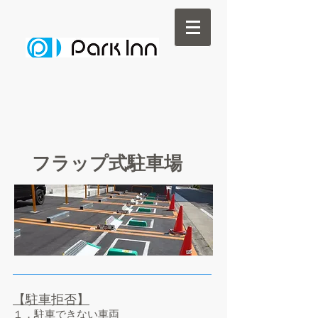
フラップ式駐車場
【駐車拒否】
１．駐車できない車両