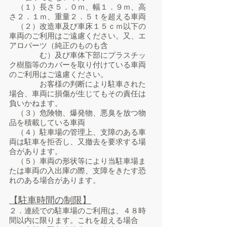
（１）長さ５．０ｍ、幅１．９ｍ、高
さ２．１ｍ、重量２．５ｔを超える車両
​ （２）改造車及び車床１５ｃｍ以下の
車両のご利用はご遠慮ください。又、エ
アロパーツ（純正のものも含
む）及び車体下部にプラスチッ
ク樹脂等のカバーを取り付けている車両
のご利用はご遠慮ください。
お客様の判断により駐車された
場合、車両に損傷が生じてもその責任は
負いかねます。
（３）危険物
、爆発物、悪臭を放つ物
品を積載している車両
（４）駐車場の管理上、支障のある車
両は駐車を拒否し、又撤去を要求する場
合があります。
（５）車両の形状等により当駐車場ま
たは車両の入出庫の際、支障をきたす恐
れのある場合があります。
【駐車時間の制限】
２．連続での駐車場のご利用は、４８時
間以内に限ります。これを超える場合