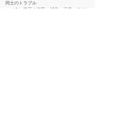
同士のトラブル
（２）車両の盗難、滅失、損傷。※ジ
ャッキアップによる車両への損傷も含む
（３）車両の積載物、車両の遺留品の
紛失、損害
（４）他の車両により出庫を妨げられ
たことによる損害
（５）地震、落雷、火災、水害等の不
可抗力による損害
（６）駐車場の利用方法、利用規約に
違反した利用による損害
（７）
機械トラブル発生時、ご連絡い
ただいた際に発生した通話料金
（８）
機械トラブル発生時、トラブル
対応までに要する時間、機会損失などの
賠責
（９）幼児・児童の駐車場内での遊戯
等による事故
【その他
】