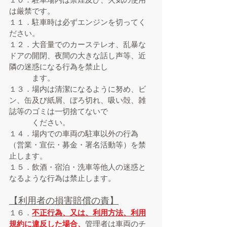
は厳禁です。
１１．駐車時は必ずエンジンを切ってく
ださい。
１２．大音量でのカーステレオ、乱暴な
ドアの開閉、夜間の大きな話し声等、近
隣の迷惑になる行為を禁止し
ます。
１３．場内は清潔になるように努め、ビ
ン、缶及び紙屑、ぼろ切れ、吸い殻、雑
誌等のゴミは一切捨てないで
ください。
１４．場内での車両の駐車以外の行為
（営業・宣伝・募金・署名活動等）を禁
止します。
１５．飲酒・宿泊・洗車等他人の迷惑と
なるような行為は禁止します。
【利用者の損害賠償の責
】
１６．
不正行為、又は、利用方法、利用
規約に違反した場合、
管理者は車両のチ