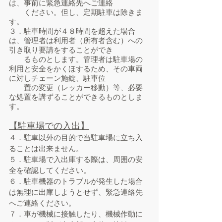
は、事前に緊急連絡先へご連絡
ください。但し、定期駐車は除きま
す。
３．駐車時間が４８時間を超えた場合
は、管理者は利用者（所有者含む）への
引き取り要請をすることができ
るものとします。管理者は駐車場の
利用と安全をかくほするため、その車両
に対しチェーン施錠、駐車位
置の変更（レッカー移動）等、必要
な処置を講ずることができるものとしま
す。
【駐車場での入出】
４．駐車以外の目的で当駐車場に立ち入
ることは出来ません。
５．駐車場で入出庫する際は、周囲の安
全を確認してください。
６．駐車機器のトラブルが発生した場合
は無理に出庫しようとせず、緊急連絡先
へご連絡ください。
７．車が機械に接触したり、機械作動に